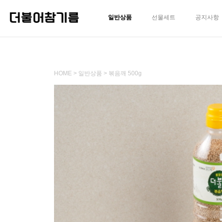
일반상품
선물세트
공지사항
HOME
>
일반상품
> 볶음깨 500g