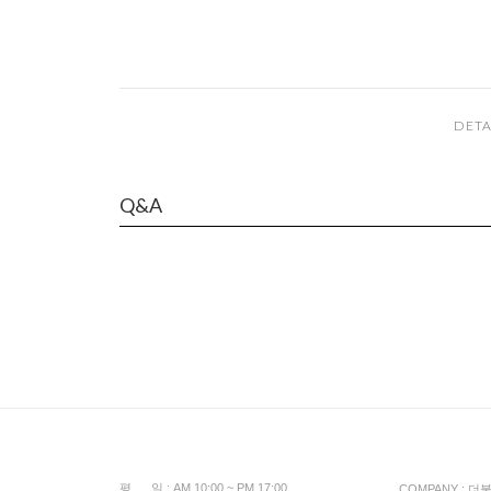
DETA
Q&A
평 일 : AM 10:00 ~ PM 17:00
COMPANY : 