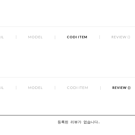
IL
MODEL
REVIEW ()
CODI ITEM
IL
MODEL
CODI ITEM
REVIEW ()
등록된 리뷰가 없습니다.