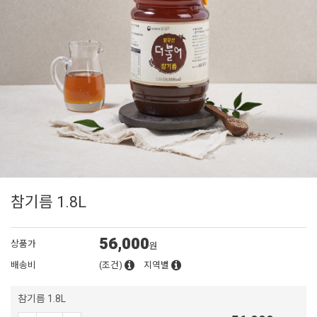
참기름 1.8L
56,000
상품가
원
배송비
(조건)
지역별
참기름 1.8L